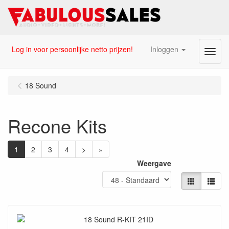
Log in voor persoonlijke netto prijzen!
Inloggen
Menu
18 Sound
Recone Kits
1
2
3
4
>
»
Weergave