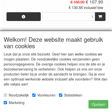
€ 107.90
€ 166.00
€ 130.56 inclusief btw
Welkom! Deze website maakt gebruik
van cookies
Leuk dat je onze site bezoekt. Geef hier aan welke cookies we
mogen plaatsen. De noodzakelijke cookies verzamelen geen
persoonsgegevens. De overige cookies helpen ons de site en je
bezoekerservaring te verbeteren. Ook helpen ze ons om onze
18 Sound R-KIT 12NMB1000
producten beter bij je onder de aandacht te brengen. Ga je voor
Recone Kit 12NMB1000 8 ohm
een optimaal werkende website inclusief alle voordelen? Vink dan
alle vakjes aan!
€ 119.60
€ 184.00
€ 144.72 inclusief btw
Noodzakelijk
Voorkeuren
Statistieken
Marketing
Opslaan