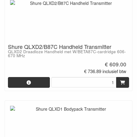
Shure QLXD2/B87C Handheld Transmitter
QLXD2 Draadloze Handheld met W/BETA87C-cardridge 606-
670 MHz
€ 609.00
€ 736.89 inclusief btw