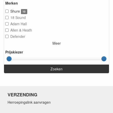
Merken
Shure
10
18 Sound
Adam Hall
Allen & Heath
Defender
Meer
Prijskiezer
Zoeken
VERZENDING
Herroepingslink aanvragen