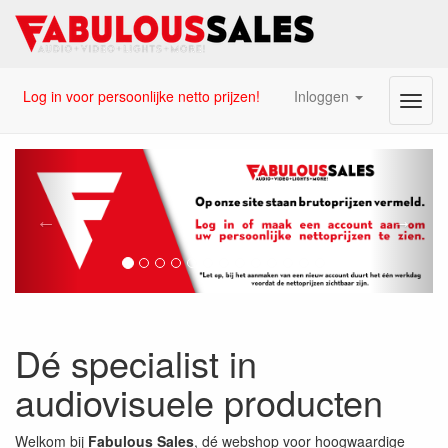
Log in voor persoonlijke netto prijzen!
Inloggen
Menu
Fabulous Sales - Webshop 
Vorige
Volg
Dé specialist in
audiovisuele producten
Welkom bij
Fabulous Sales
, dé webshop voor hoogwaardige