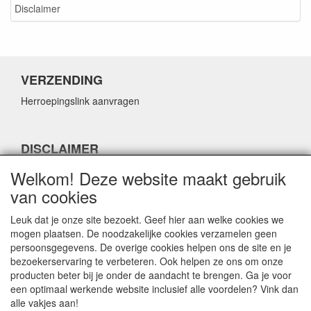
Disclaimer
VERZENDING
Herroepingslink aanvragen
DISCLAIMER
Herroepingslink aanvragen
Welkom! Deze website maakt gebruik
van cookies
Leuk dat je onze site bezoekt. Geef hier aan welke cookies we
mogen plaatsen. De noodzakelijke cookies verzamelen geen
persoonsgegevens. De overige cookies helpen ons de site en je
CONTACTGEGEVENS
bezoekerservaring te verbeteren. Ook helpen ze ons om onze
producten beter bij je onder de aandacht te brengen. Ga je voor
Fabulous Sales
een optimaal werkende website inclusief alle voordelen? Vink dan
Grotestraat 69C
alle vakjes aan!
5141 JN Waalwijk