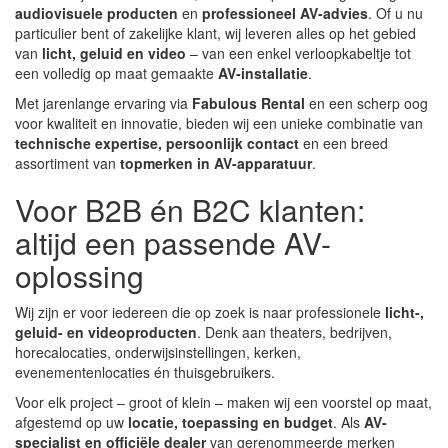
audiovisuele producten
en
professioneel AV-advies
. Of u nu
particulier bent of zakelijke klant, wij leveren alles op het gebied
van
licht, geluid en video
– van een enkel verloopkabeltje tot
een volledig op maat gemaakte
AV-installatie
.
Met jarenlange ervaring via
Fabulous Rental
en een scherp oog
voor kwaliteit en innovatie, bieden wij een unieke combinatie van
technische expertise, persoonlijk contact
en een breed
assortiment van
topmerken in AV-apparatuur
.
Voor B2B én B2C klanten:
altijd een passende AV-
oplossing
Wij zijn er voor iedereen die op zoek is naar professionele
licht-,
geluid- en videoproducten
. Denk aan theaters, bedrijven,
horecalocaties, onderwijsinstellingen, kerken,
evenementenlocaties én thuisgebruikers.
Voor elk project – groot of klein – maken wij een voorstel op maat,
afgestemd op uw
locatie, toepassing en budget
. Als
AV-
specialist en officiële dealer
van gerenommeerde merken