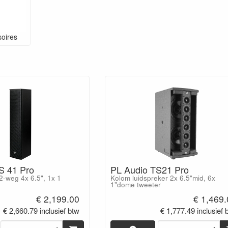
soires
S 41 Pro
PL Audio TS21 Pro
2-weg 4x 6.5", 1x 1
Kolom luidspreker 2x 6.5"mid, 6x
1"dome tweeter
€ 2,199.00
€ 1,469
€ 2,660.79 inclusief btw
€ 1,777.49 inclusief 