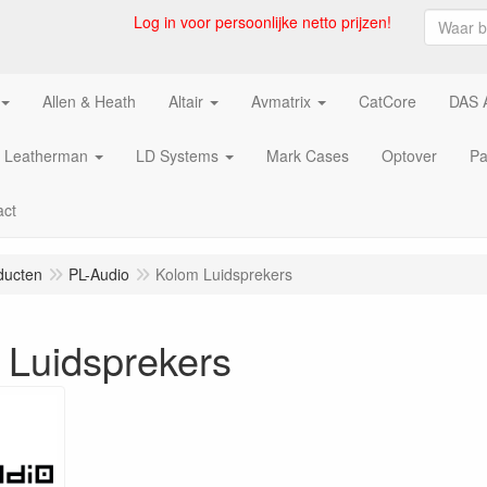
Log in voor persoonlijke netto prijzen!
Allen & Heath
Altair
Avmatrix
CatCore
DAS 
Leatherman
LD Systems
Mark Cases
Optover
Pa
act
ducten
PL-Audio
Kolom Luidsprekers
 Luidsprekers