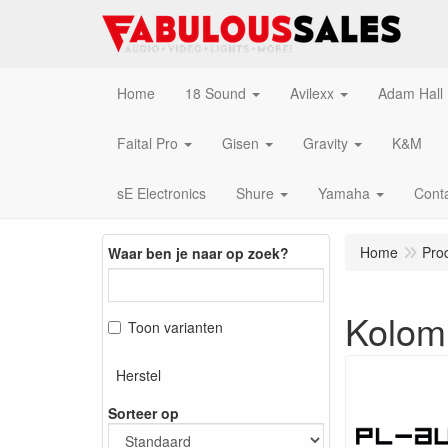
Home
18 Sound
Avilexx
Adam Hall
Faital Pro
Gisen
Gravity
K&M
sE Electronics
Shure
Yamaha
Cont
Home
Pro
Waar ben je naar op zoek?
Kolom
Toon varianten
Herstel
Sorteer op