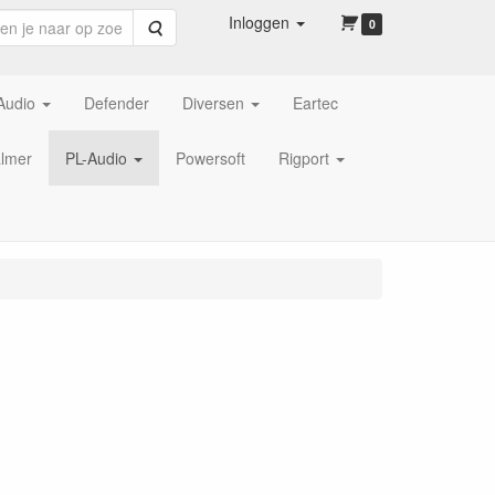
Inloggen
Zoeken
0
Audio
Defender
Diversen
Eartec
lmer
PL-Audio
Powersoft
Rigport