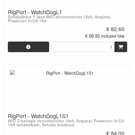
RigPort - WatchDogL1
Schakelbare 1-fase WiFi stroommonitor (Volt, Ampère)
Powercon In/Uit 16A
€ 82.60
€ 99.95 inclusief btw
RigPort - WatchDogL1S1
WiFi 2-kanaals stroommonitor (Volt, Ampère) Powercon In/Uit
16A schakelbaar, Schuko breakout
€ 84.00