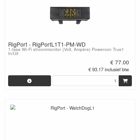
RigPort - RigPortL1T1-PM-WD
1-fase Wi-Fi stroommonitor (Volt, Ampère) Powercon True1
In/Uit
€ 77.00
€ 93.17 inclusief btw