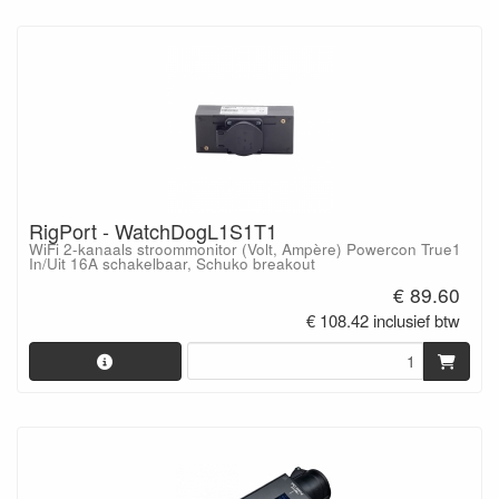
RigPort - WatchDogL1S1T1
WiFi 2-kanaals stroommonitor (Volt, Ampère) Powercon True1
In/Uit 16A schakelbaar, Schuko breakout
€ 89.60
€ 108.42 inclusief btw