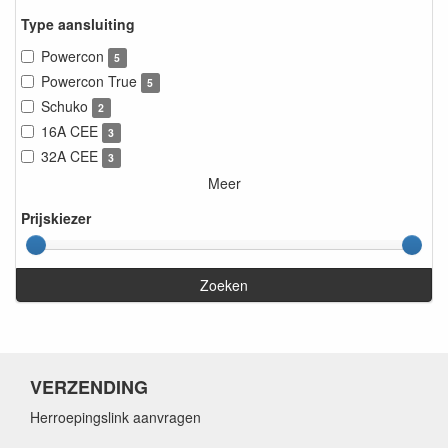
Type aansluiting
Powercon
5
Powercon True
5
Schuko
2
16A CEE
3
32A CEE
3
Meer
Prijskiezer
Zoeken
VERZENDING
Herroepingslink aanvragen