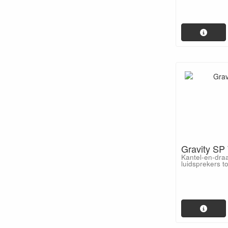
Gravity S
Kantel-en-dra
luidsprekers t