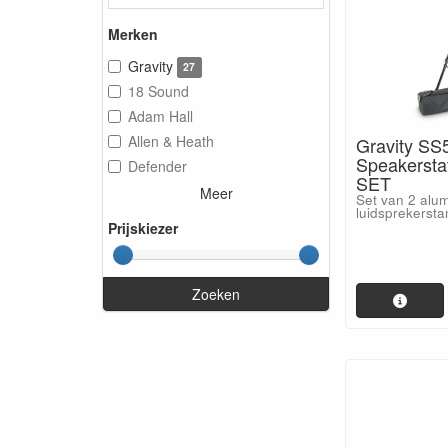
Merken
Gravity
27
18 Sound
Adam Hall
Allen & Heath
Gravity SS
Speakerstat
Defender
SET
Meer
Set van 2 alu
luidsprekerst
Prijskiezer
Zoeken