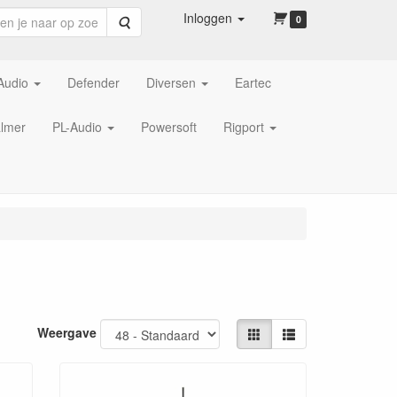
Inloggen
Zoeken
0
Audio
Defender
Diversen
Eartec
lmer
PL-Audio
Powersoft
Rigport
Weergave