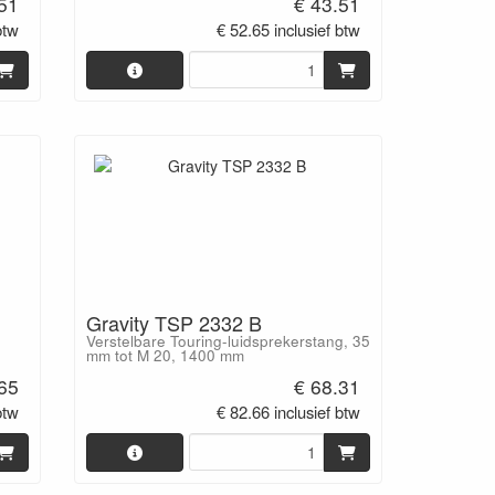
.51
€ 43.51
btw
€ 52.65 inclusief btw
Gravity TSP 2332 B
Verstelbare Touring-luidsprekerstang, 35
mm tot M 20, 1400 mm
65
€ 68.31
btw
€ 82.66 inclusief btw