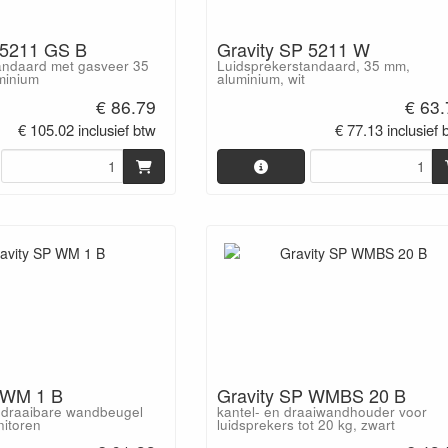
 5211 GS B
Gravity SP 5211 W
andaard met gasveer 35
Luidsprekerstandaard, 35 mm,
minium
aluminium, wit
€ 86.79
€ 63
€ 105.02 inclusief btw
€ 77.13 inclusief 
 WM 1 B
Gravity SP WMBS 20 B
 draaibare wandbeugel
kantel- en draaiwandhouder voor
nitoren
luidsprekers tot 20 kg, zwart