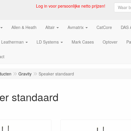
Log in voor persoonlijke netto prijzen!
Allen & Heath
Altair
Avmatrix
CatCore
DAS 
Leatherman
LD Systems
Mark Cases
Optover
Pa
act
ducten
Gravity
Speaker standaard
er standaard