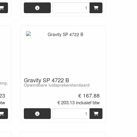
Gravity SP 4722 B
tang,
Opwindbare luidsprekerstandaard
.23
€ 167.88
btw
€ 203.13 inclusief btw