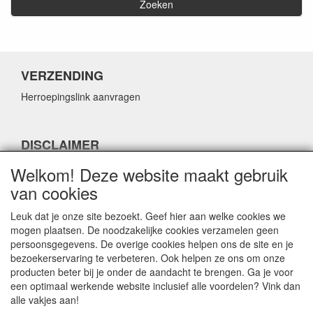
Zoeken
VERZENDING
Herroepingslink aanvragen
DISCLAIMER
Herroepingslink aanvragen
Welkom! Deze website maakt gebruik
van cookies
Leuk dat je onze site bezoekt. Geef hier aan welke cookies we
mogen plaatsen. De noodzakelijke cookies verzamelen geen
persoonsgegevens. De overige cookies helpen ons de site en je
CONTACTGEGEVENS
bezoekerservaring te verbeteren. Ook helpen ze ons om onze
producten beter bij je onder de aandacht te brengen. Ga je voor
Fabulous Sales
een optimaal werkende website inclusief alle voordelen? Vink dan
Grotestraat 69C
alle vakjes aan!
5141 JN Waalwijk