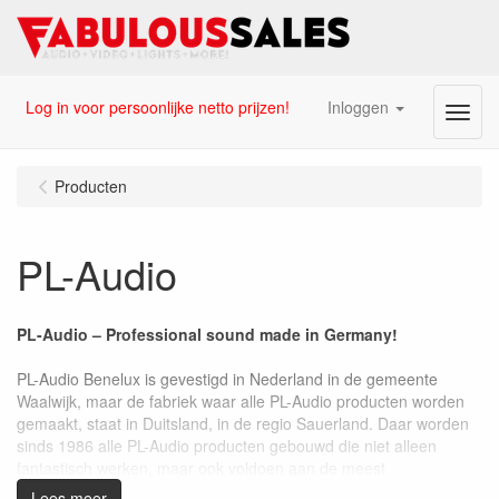
Log in voor persoonlijke netto prijzen!
Inloggen
Menu
Producten
PL-Audio
PL-Audio – Professional sound made in Germany!
PL-Audio Benelux is gevestigd in Nederland in de gemeente
Waalwijk, maar de fabriek waar alle PL-Audio producten worden
gemaakt, staat in Duitsland, in de regio Sauerland. Daar worden
sinds 1986 alle PL-Audio producten gebouwd die niet alleen
fantastisch werken, maar ook voldoen aan de meest
professionele eisen op het gebied van geluidsgedrag, dynamiek,
Lees meer