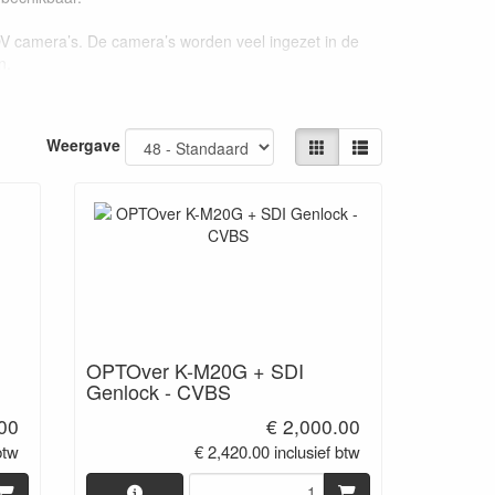
OV camera’s. De camera’s worden veel ingezet in de
n.
teur van Optover voor de Benelux en Duitsland.
Weergave
ur van Nederland
OPTOver K-M20G + SDI
Genlock - CVBS
.00
€ 2,000.00
btw
€ 2,420.00 inclusief btw