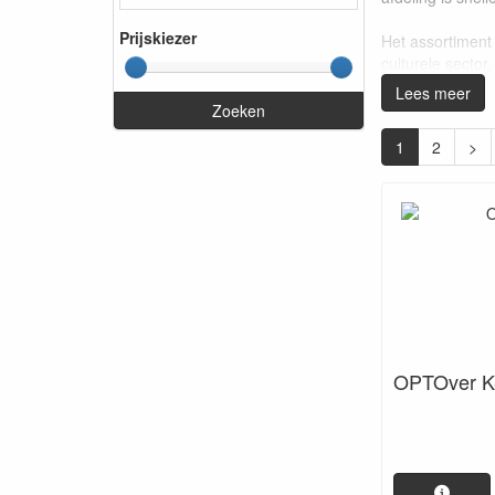
Prijskiezer
Het assortiment
culturele secto
Lees meer
Bekijk het voll
Zoeken
1
2
>
Optover
OPTOver K