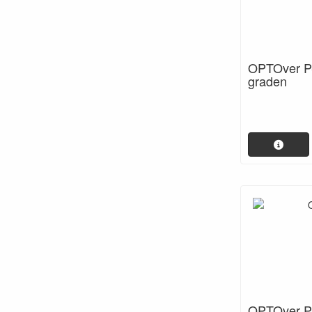
OPTOver P-
graden
OPTOver P