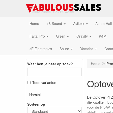
Home
18 Sound
Avilexx
Adam Hall
Faital Pro
Gisen
Gravity
K&M
sE Electronics
Shure
Yamaha
Cont
Home
Pro
Waar ben je naar op zoek?
Optov
Toon varianten
Herstel
De Optover PTZ,
die kwaliteit, b
Sorteer op
voor de ProAV- 
afdeling is snel