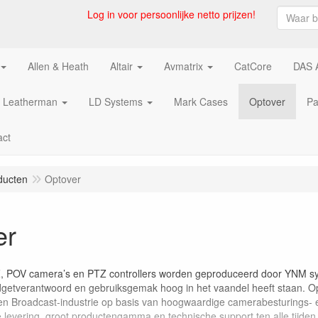
Log in voor persoonlijke netto prijzen!
Allen & Heath
Altair
Avmatrix
CatCore
DAS 
Leatherman
LD Systems
Mark Cases
Optover
Pa
act
ducten
Optover
er
 POV camera’s en PTZ controllers worden geproduceerd door YNM sys
udgetverantwoord en gebruiksgemak hoog in het vaandel heeft staan. Opt
en Broadcast-industrie op basis van hoogwaardige camerabesturings-
le levering, groot productengamma en technische support ten alle tijden