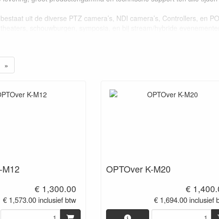
 bestaat uit de diverse PTZ camera’s, NDI camera’s, Controllers, en P
r, theaters, schouwburgen, symposia, en bij stream/hybride evenemente
edige assortiment en voorraad op de website van Fabulous Sales, impor
»
 Camers systemen bij de importe
-M12
OPTOver K-M20
€ 1,300.00
€ 1,400
€ 1,573.00 inclusief btw
€ 1,694.00 inclusief 