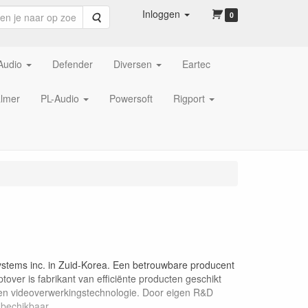
Inloggen
Zoeken
0
Audio
Defender
Diversen
Eartec
lmer
PL-Audio
Powersoft
Rigport
tems inc. in Zuid-Korea. Een betrouwbare producent
over is fabrikant van efficiënte producten geschikt
 en videoverwerkingstechnologie. Door eigen R&D
 bechikbaar.