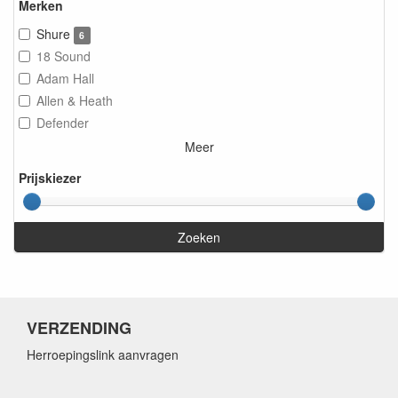
Merken
Shure
6
18 Sound
Adam Hall
Allen & Heath
Defender
Meer
Prijskiezer
Zoeken
VERZENDING
Herroepingslink aanvragen