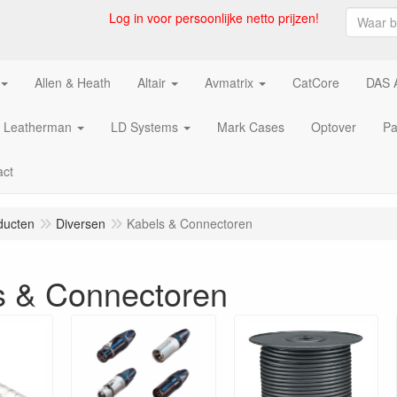
Log in voor persoonlijke netto prijzen!
Allen & Heath
Altair
Avmatrix
CatCore
DAS 
Leatherman
LD Systems
Mark Cases
Optover
Pa
act
ducten
Diversen
Kabels & Connectoren
s & Connectoren