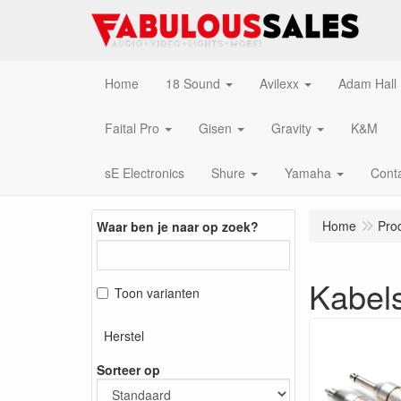
Home
18 Sound
Avilexx
Adam Hall
Faital Pro
Gisen
Gravity
K&M
sE Electronics
Shure
Yamaha
Cont
Home
Pro
Waar ben je naar op zoek?
Kabel
Toon varianten
Herstel
Sorteer op