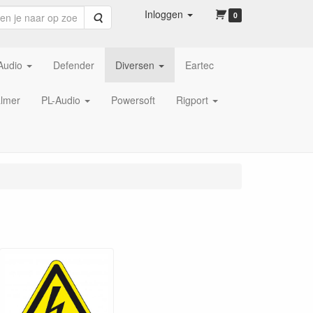
Inloggen
Zoeken
0
Audio
Defender
Diversen
Eartec
lmer
PL-Audio
Powersoft
Rigport