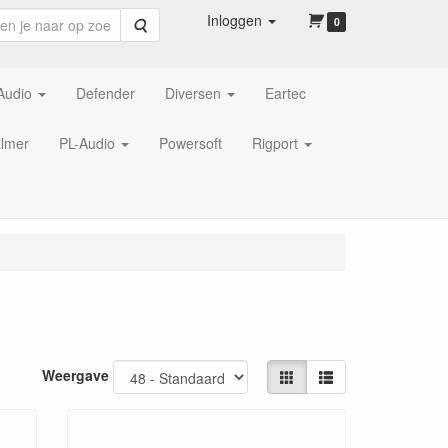
Inloggen
Zoeken
0
Audio
Defender
Diversen
Eartec
lmer
PL-Audio
Powersoft
Rigport
Weergave