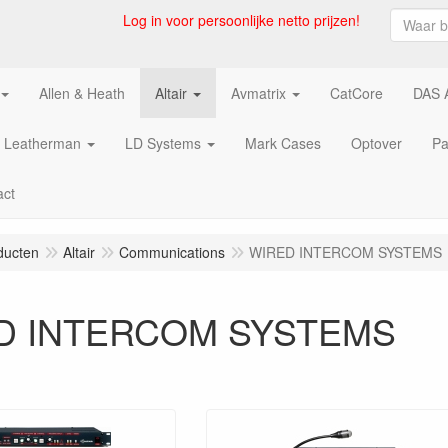
Log in voor persoonlijke netto prijzen!
Allen & Heath
Altair
Avmatrix
CatCore
DAS 
Leatherman
LD Systems
Mark Cases
Optover
Pa
act
ducten
Altair
Communications
WIRED INTERCOM SYSTEMS
D INTERCOM SYSTEMS